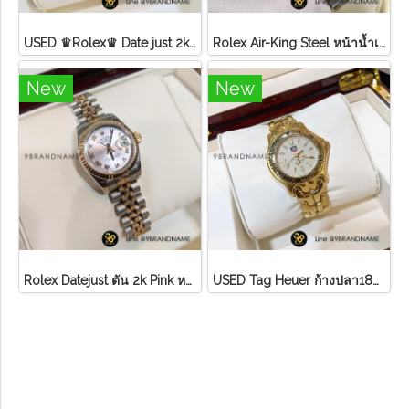
USED ♛Rolex♛ Date just​ 2k​ หน้าขาว​ หลัก​เพชร​/โรมัน ขอบเพชรหนามเตย​ บานพับเก่า​ สายจูบิลี่
Rolex Air-King Steel หน้าน้ำเงิน หลักขีดสภาพดี
New
New
Rolex Datejust ตัน 2k Pink หลักโรมันสายจูบิลี่ Lady ไม่มี อปก
U​S​E​D​ T​ag Heuer ก้างปลา18K ขอบทอง หน้า ครีม