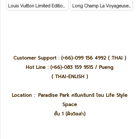
Louis Vuitton Limited Edition Monogram Canvas Sofia Coppola SC Bag
Long Champ La Voyageuse Bag Leather
Customer Support : (+66)-099 156 4992 ( THAI )
Hot Line : (+66)-083 159 9515 / Pueng
( THAI-ENLISH )
Location : Paradise Park ศรีนครินทร์ โซน Life Style
Space
ชั้น 1 (ฝั่งวิลล่า)