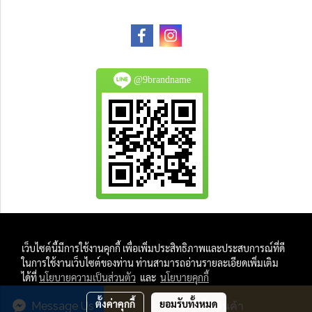
@9brandname
All Product are authentic and pre-owned.
เว็บไซต์นี้มีการใช้งานคุกกี้ เพื่อเพิ่มประสิทธิภาพและประสบการณ์ที่ดี
And
ในการใช้งานเว็บไซต์ของท่าน ท่านสามารถอ่านรายละเอียดเพิ่มเติม
All Photo in this website were taken by
ได้ที่
นโยบายความเป็นส่วนตัว
และ
นโยบายคุกกี้
9Brandname's Team.
ตั้งค่าคุกกี้
ยอมรับทั้งหมด
Message Us
สั่งซื้อสินค้า