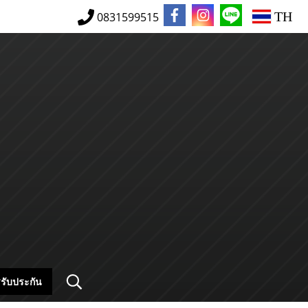
TH
0831599515
รับประกัน