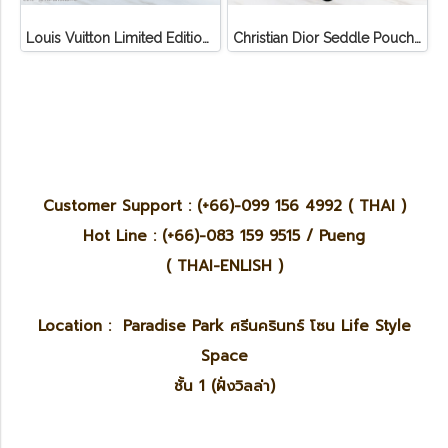
Louis Vuitton Limited Edition Monogram Canvas Sofia Coppola SC Bag
Christian Dior Seddle Pouch Accessory Hand Bag
Customer Support : (+66)-099 156 4992 ( THAI )
Hot Line : (+66)-083 159 9515 / Pueng
( THAI-ENLISH )
Location : Paradise Park ศรีนครินทร์ โซน Life Style
Space
ชั้น 1 (ฝั่งวิลล่า)