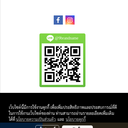
@9brandname
All Product are authentic and pre-owned.
เว็บไซต์นี้มีการใช้งานคุกกี้ เพื่อเพิ่มประสิทธิภาพและประสบการณ์ที่ดี
And
ในการใช้งานเว็บไซต์ของท่าน ท่านสามารถอ่านรายละเอียดเพิ่มเติม
All Photo in this website were taken by
ได้ที่
นโยบายความเป็นส่วนตัว
และ
นโยบายคุกกี้
9Brandname's Team.