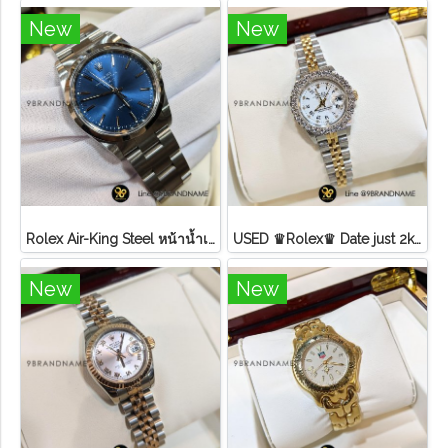
New
New
Rolex Air-King Steel หน้าน้ำเงิน หลักขีดสภาพดี
USED ♛Rolex♛ Date just​ 2k​ หน้าขาว​ หลัก​เพชร​/โรมัน ขอบเพชรหนามเตย​ บานพับเก่า​ สายจูบิลี่
New
New