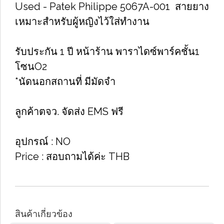
Used -​ Patek Philippe​ 5067A-001 สายยาง
เหมาะสำหรับผู้หญิงไว้ใส่ทำงาน
รับประกัน 1 ปี หน้าร้าน พาราไดซ์​พาร์ค​ชั้น​1​
โซน​O2​
*นัดนอกสถานที่ มีมัดจำ
ลูกค้าตจว. จัดส่ง EMS ฟรี
อุปกรณ์​ : NO
Price​ : สอบถา​มได้​ค่ะ​ THB
สินค้าเกี่ยวข้อง