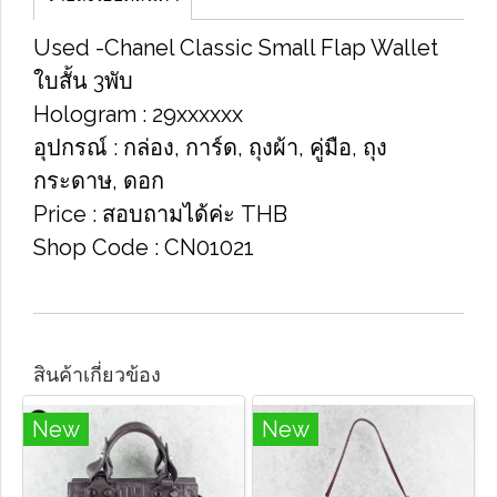
Used​ -​Chanel Classic​ Small​ Flap​ Wallet​
ใบสั้น​ 3พับ
Hologram​ : 29xxxxx​x
อุปกรณ์​ : กล่อง, การ์ด, ถุง​ผ้า, คู่มือ, ถุง
กระดาษ​, ดอก
Price​ : สอบถา​มได้​ค่ะ​ THB
Shop Code​ : CN01021
สินค้าเกี่ยวข้อง
New
New