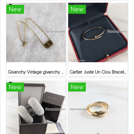
New
New
Givanchy Vintage givanchy 1977 double g gold plated necklace
Cartier Juste Un Clou Bracelet Small 2024
New
New