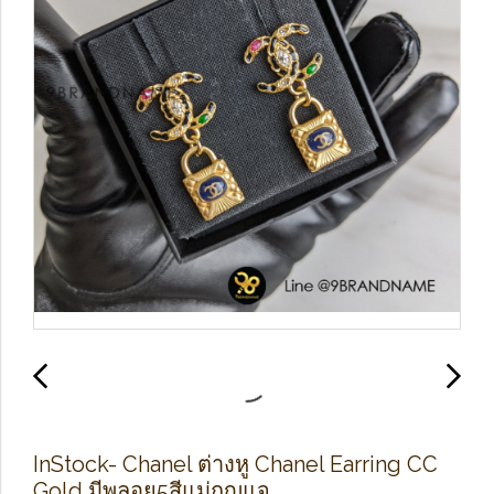
In​Stock​-​ Chanel ต่างหู​ Chanel ​Earring CC​
Gold​ มีพลอย5สีแม่กุญแจ​