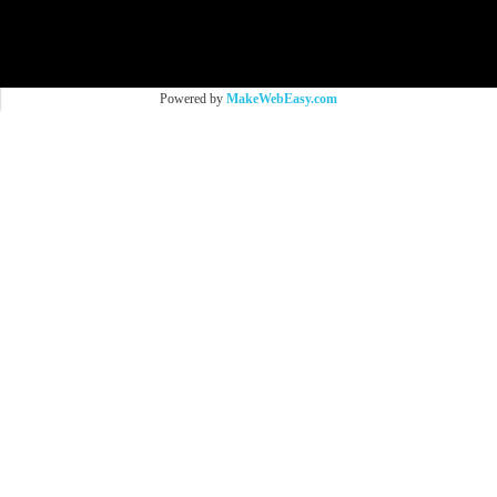
All Photo in this website were taken by
9Brandname's Team.
Powered by
MakeWebEasy.com