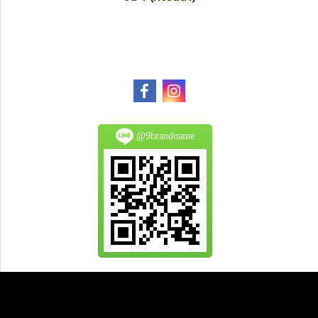
@9brandname
All Product are authentic and pre-owned.
And