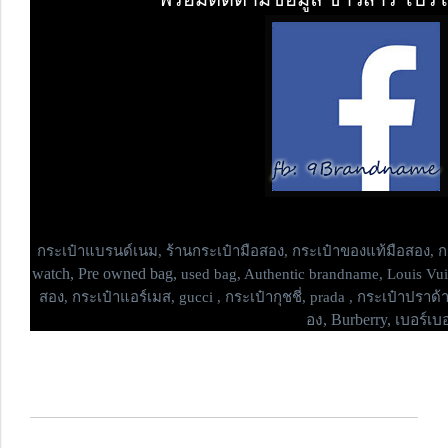
กระเป๋าแบรนด์เนม,
ร้านกระเป๋ามือสอง, กระเป๋าของแท้มือสอง, กร
watch, Pre owned bag,
used bag, Authentic brandname, Louis Vui
สอง, กระเป๋าแอร์เมส, gucci , กระเป๋ากุชชี่, prada , กระเป๋าปราด้า
อง, Burberry, เบอร์เบอร