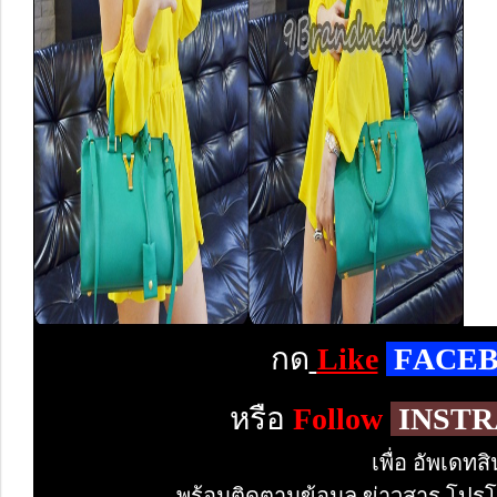
กด
Like
F
ACE
หรือ
Follow
INST
เพื่อ อัพเดท
พร้อมติดตามข้อมูล ข่าวสาร โปรโม