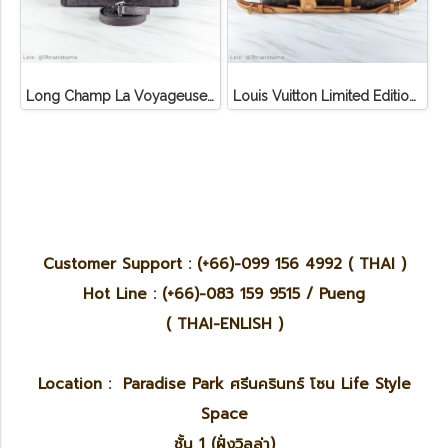
Long Champ La Voyageuse Bag Leather
Louis Vuitton Limited Edition Monogram Canvas Sofia Coppola SC Bag
Customer Support : (+66)-099 156 4992 ( THAI )
Hot Line : (+66)-083 159 9515 / Pueng
( THAI-ENLISH )
Location : Paradise Park ศรีนครินทร์ โซน Life Style
Space
ชั้น 1 (ฝั่งวิลล่า)