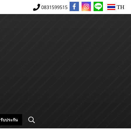
TH
0831599515
รับประกัน