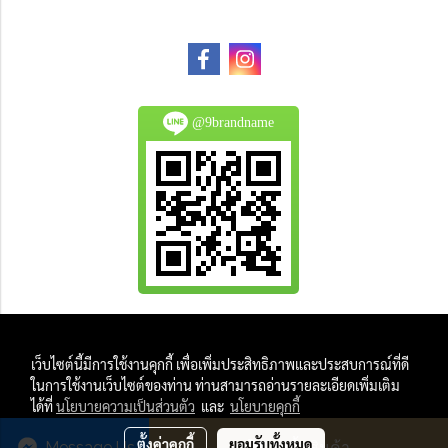
@9brandname
All Product are authentic and pre-owned.
เว็บไซต์นี้มีการใช้งานคุกกี้ เพื่อเพิ่มประสิทธิภาพและประสบการณ์ที่ดี
And
ในการใช้งานเว็บไซต์ของท่าน ท่านสามารถอ่านรายละเอียดเพิ่มเติม
All Photo in this website were taken by
ได้ที่
นโยบายความเป็นส่วนตัว
และ
นโยบายคุกกี้
9Brandname's Team.
ตั้งค่าคุกกี้
ยอมรับทั้งหมด
Message Us
สั่งซื้อสินค้า