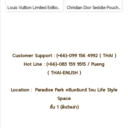
Louis Vuitton Limited Edition Monogram Canvas Sofia Coppola SC Bag
Christian Dior Seddle Pouch Accessory Hand Bag
Customer Support : (+66)-099 156 4992 ( THAI )
Hot Line : (+66)-083 159 9515 / Pueng
( THAI-ENLISH )
Location : Paradise Park ศรีนครินทร์ โซน Life Style
Space
ชั้น 1 (ฝั่งวิลล่า)