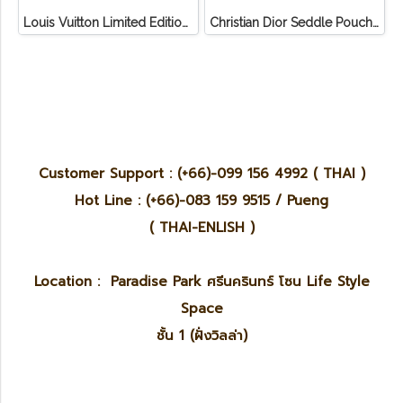
Louis Vuitton Limited Edition Monogram Canvas Sofia Coppola SC Bag
Christian Dior Seddle Pouch Accessory Hand Bag
Customer Support : (+66)-099 156 4992 ( THAI )
Hot Line : (+66)-083 159 9515 / Pueng
( THAI-ENLISH )
Location : Paradise Park ศรีนครินทร์ โซน Life Style
Space
ชั้น 1 (ฝั่งวิลล่า)