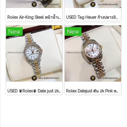
Rolex Air-King Steel หน้าน้ำเงิน หลักขีดสภาพดี
U​S​E​D​ T​ag Heuer ก้างปลา18K ขอบทอง หน้า ครีม
New
New
USED ♛Rolex♛ Date just​ 2k​ หน้าขาว​ หลัก​เพชร​/โรมัน ขอบเพชรหนามเตย​ บานพับเก่า​ สายจูบิลี่
Rolex Datejust ตัน 2k Pink หลักโรมันสายจูบิลี่ Lady ไม่มี อปก