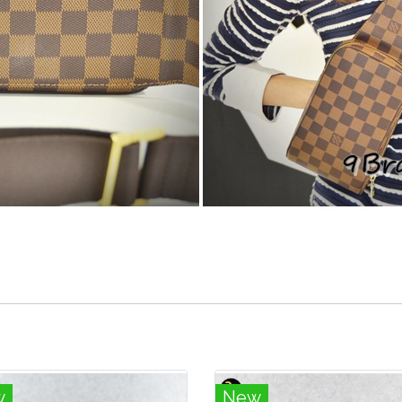
w
New