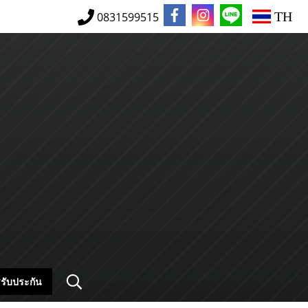
TH
0831599515
รับประกัน