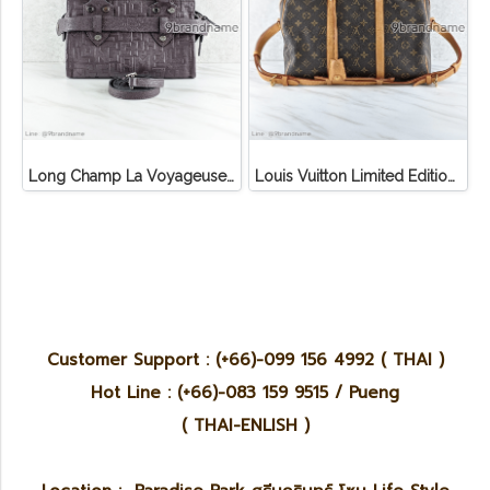
Long Champ La Voyageuse Bag Leather
Louis Vuitton Limited Edition Monogram Canvas Sofia Coppola SC Bag
Customer Support : (+66)-099 156 4992 ( THAI )
Hot Line : (+66)-083 159 9515 / Pueng
( THAI-ENLISH )