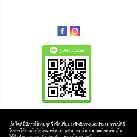
@9brandname
All Product are authentic and pre-owned.
เว็บไซต์นี้มีการใช้งานคุกกี้ เพื่อเพิ่มประสิทธิภาพและประสบการณ์ที่ดี
And
ในการใช้งานเว็บไซต์ของท่าน ท่านสามารถอ่านรายละเอียดเพิ่มเติม
All Photo in this website were taken by