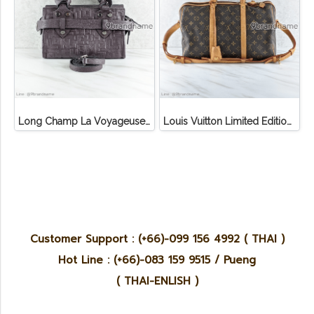
Long Champ La Voyageuse Bag Leather
Louis Vuitton Limited Edition Monogram Canvas Sofia Coppola SC Bag
Customer Support : (+66)-099 156 4992 ( THAI )
Hot Line : (+66)-083 159 9515 / Pueng
( THAI-ENLISH )