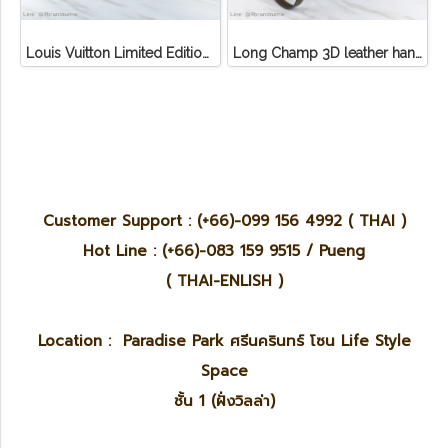
Louis Vuitton Limited Edition Monogram Canvas Sofia Coppola SC Bag
Long Champ 3D leather handbag
Customer Support : (+66)-099 156 4992 ( THAI )
Hot Line : (+66)-083 159 9515 / Pueng
( THAI-ENLISH )
Location : Paradise Park ศรีนครินทร์ โซน Life Style
Space
ชั้น 1 (ฝั่งวิลล่า)