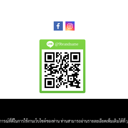
@9brandname
All Product are authentic and pre-owned.
And
บการณ์ที่ดีในการใช้งานเว็บไซต์ของท่าน ท่านสามารถอ่านรายละเอียดเพิ่มเติมได้ที่
Photo in this website were taken by 9Brandname's 