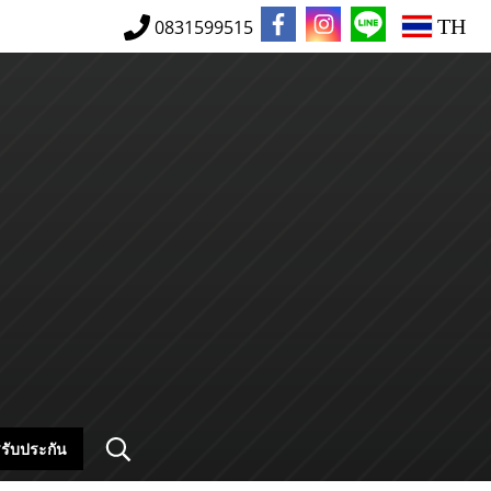
TH
0831599515
รับประกัน