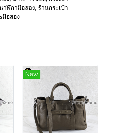
นาฬิกามือสอง, ร้านกระเป๋า
esมือสอง
New