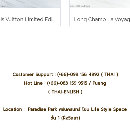
Louis Vuitton Limited Edition Monogram Canvas Sofia Coppola SC Bag
Customer Support : (+66)-099 156 4992 ( THAI )
Hot Line : (+66)-083 159 9515 / Pueng
( THAI-ENLISH )
Location : Paradise Park ศรีนครินทร์ โซน Life Style Space
ชั้น 1 (ฝั่งวิลล่า)