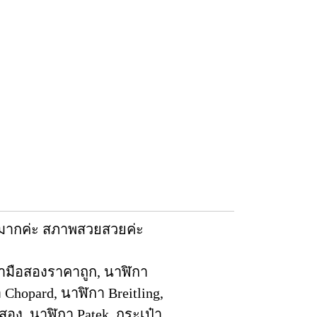
เก๋มากค่ะ สภาพสวยสวยค่ะ
ามือสองราคาถูก, นาฬิกา
Chopard, นาฬิกา Breitling,
อสอง, นาฬิกา Patek, กระเป๋า