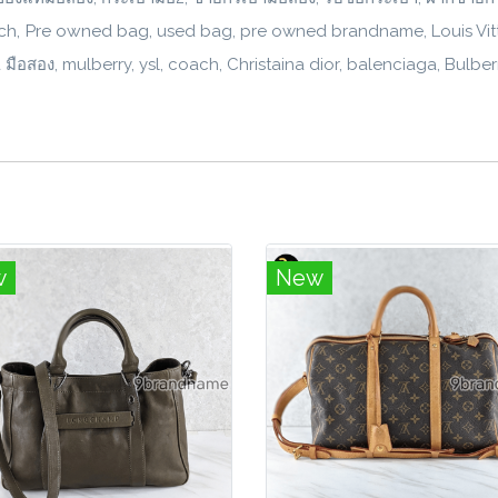
h, Pre owned bag,
used bag, pre owned brandname, Louis Vitto
 มือสอง, mulberry, ysl, coach, Christaina dior, balenciaga, Bul
w
New