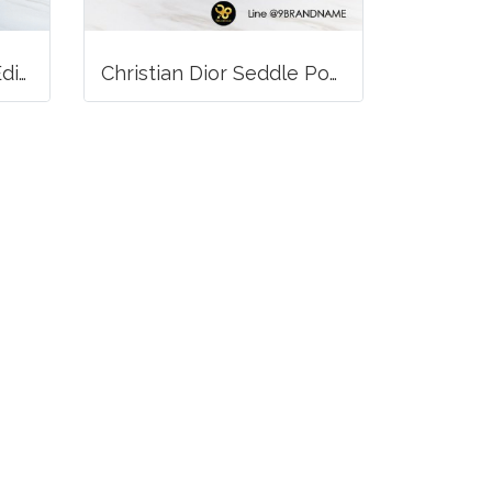
Louis Vuitton Limited Edition Monogram Canvas Sofia Coppola SC Bag
Christian Dior Seddle Pouch Accessory Hand Bag