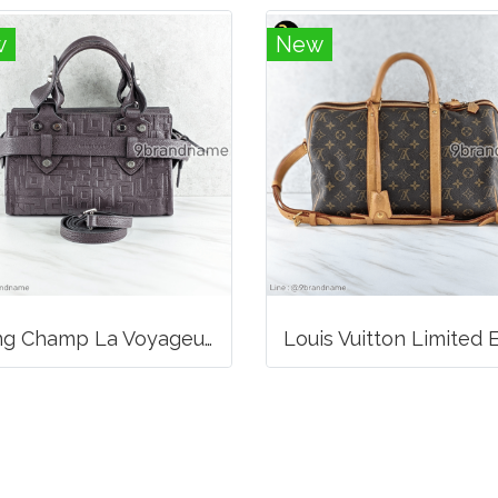
w
New
Long Champ La Voyageuse Bag Leather