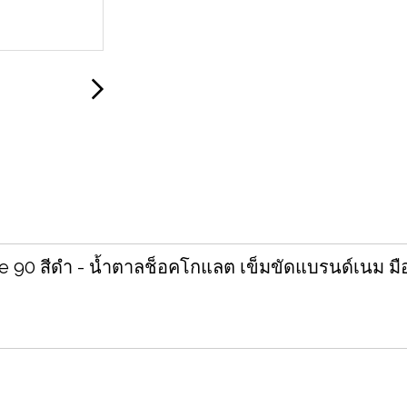
90 สีดำ - น้ำตาลช็อคโกแลต เข็มขัดแบรนด์เนม มือสอ