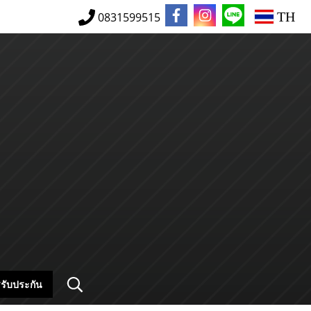
TH
0831599515
รับประกัน