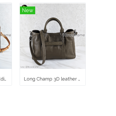
New
Louis Vuitton Limited Edition Monogram Canvas Sofia Coppola SC Bag
Long Champ 3D leather handbag