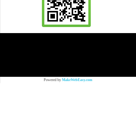
All Product are authentic and pre-owned.
And
All Photo in this website were taken by
9Brandname's Team.
Powered by
MakeWebEasy.com