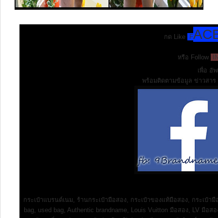
AC
กด Like
F
หรือ Follow
I
เพื่อ อ
พร้อมติดตามข้อมูล ข่าวสาร 
กระเป๋าแบรนด์เนม, ร้านกระเป๋ามือสอง, กระเป๋าของแท้มือสอง, กระเป๋าม
bag, used bag, Authentic brandname, Louis Vuitton มือสอง, LV มือสอง