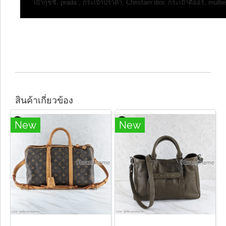
เป๋ากุชชี่, prada , กระเป๋าปราด้า, Christain dior, กระเป๋าดิออร์, mulb
สินค้าเกี่ยวข้อง
New
New