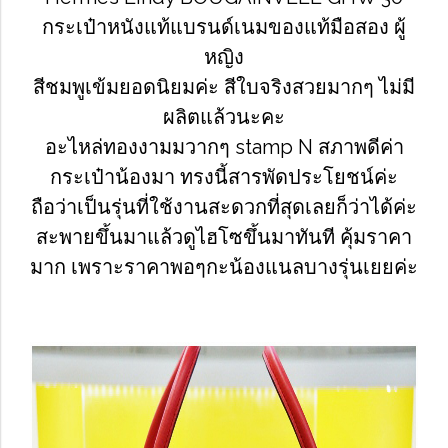
กระเป๋าหนังแท้แบรนด์เนมของแท้มือสอง ผู้
หญิง
สีชมพูเข้มยอดนิยมค่ะ สีใบจริงสวยมากๆ ไม่มี
ผลิตแล้วนะคะ
อะไหล่ทองงามมวากๆ stamp N สภาพดีค่า
กระเป๋าน้องมา ทรงนี้สารพัดประโยชน์ค่ะ
ถือว่าเป็นรุ่นที่ใช้งานสะดวกที่สุดเลยก็ว่าได้ค่ะ
สะพายขึ้นมาแล้วดูไฮโซขึ้นมาทันที คุ้มราคา
มาก เพราะราคาพอๆกะน้องแนลบางรุ่นเยยค่ะ