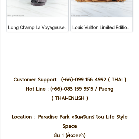
Long Champ La Voyageuse Bag Leather
Louis Vuitton Limited Edition Monogram Canvas Sofia Coppola SC Bag
Customer Support : (+66)-099 156 4992 ( THAI )
Hot Line : (+66)-083 159 9515 / Pueng
( THAI-ENLISH )
Location : Paradise Park ศรีนครินทร์ โซน Life Style
Space
ชั้น 1 (ฝั่งวิลล่า)