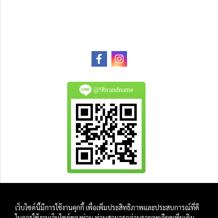
@9brandname
All Product are authentic and pre-owned.
เว็บไซต์นี้มีการใช้งานคุกกี้ เพื่อเพิ่มประสิทธิภาพและประสบการณ์ที่ดี
And
ในการใช้งานเว็บไซต์ของท่าน ท่านสามารถอ่านรายละเอียดเพิ่มเติม