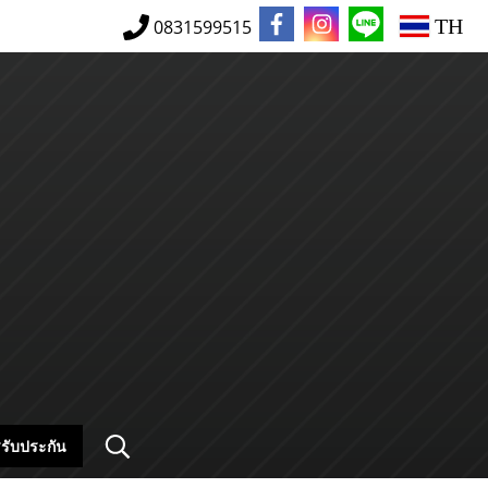
TH
0831599515
รับประกัน