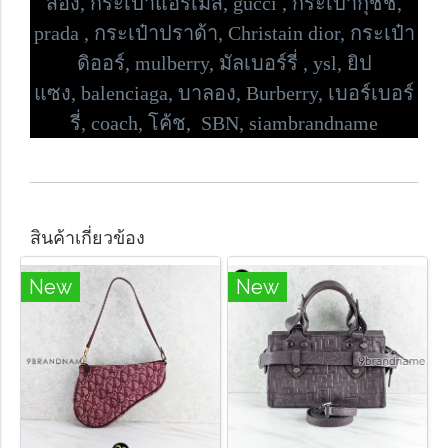
สอง, กระเป๋าแอร์เมส, gucci , กระเป๋ากุชชี่,
prada , กระเป๋าปราด้า,
Christain dior, กระเป๋า
ดิออร์,
mulberry, มัลเบอร์รี่ , ysl, ยิป
แซง,
balenciaga, บาลอง, Burberry, เบอร์เบอร์
รี่,
coach, โค้ช, SBN, siambrandname
สินค้าเกี่ยวข้อง
New
New