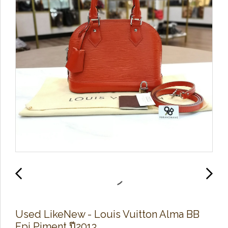
Used Like​New​ -​ Louis Vuitton​ Alma BB
Epi Piment ปี2013