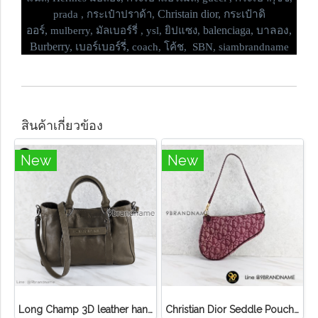
Christain dior, กระเป๋าดิ
prada , กระเป๋าปราด้า,
ออร์,
balenciaga, บาลอง,
mulberry, มัลเบอร์รี่ , ysl, ยิปแซง,
Burberry, เบอร์เบอร์รี่,
coach, โค้ช, SBN, siambrandname
สินค้าเกี่ยวข้อง
New
New
Long Champ 3D leather handbag
Christian Dior Seddle Pouch Accessory Hand Bag