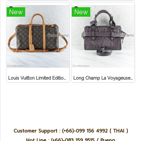
New
New
Louis Vuitton Limited Edition Monogram Canvas Sofia Coppola SC Bag
Long Champ La Voyageuse Bag Leather
Customer Support : (+66)-099 156 4992 ( THAI )
Hot Line : (+66)-083 159 9515 / Pueng