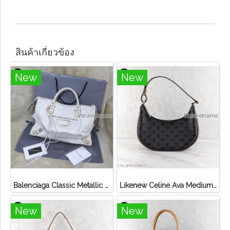
สินค้าเกี่ยวข้อง
New
New
Balenciaga Classic Metallic Edge City Bag
Likenew Celine Ava Medium Triomphe Canvas
New
New