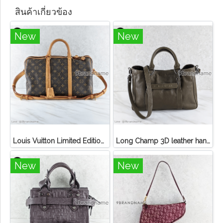
สินค้าเกี่ยวข้อง
New
New
Louis Vuitton Limited Edition Monogram Canvas Sofia Coppola SC Bag
Long Champ 3D leather handbag
New
New