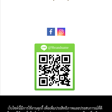
@9brandname
All Product are authentic and pre-owned.
เว็บไซต์นี้มีการใช้งานคุกกี้ เพื่อเพิ่มประสิทธิภาพและประสบการณ์ที่ดี
And