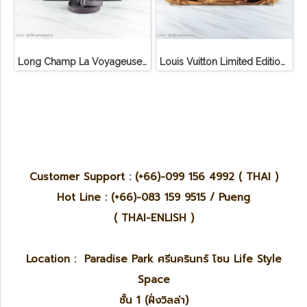
Long Champ La Voyageuse Bag Leather
Louis Vuitton Limited Edition Monogram Canvas Sofia Coppola SC Bag
Customer Support : (+66)-099 156 4992 ( THAI )
Hot Line : (+66)-083 159 9515 / Pueng
( THAI-ENLISH )
Location : Paradise Park ศรีนครินทร์ โซน Life Style
Space
ชั้น 1 (ฝั่งวิลล่า)