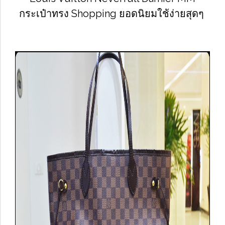
กระเป๋าทรง Shopping ยอดนิยมใช้ง่ายสุดๆ