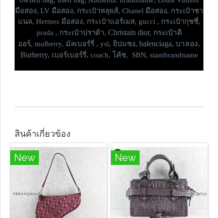
used bag, Authentic brandname, Louis Vuitton
มือสอง, LV มือสอง, กระเป๋าหลุยส์, Chanel มือสอง, กระเป๋าชา
แนล, Hermes มือสอง, กระเป๋าแอร์เมส, gucci , กระเป๋ากุชชี่,
Christain dior, กระเป๋าดิ
prada , กระเป๋าปราด้า,
ออร์,
balenciaga, บาลอง,
mulberry, มัลเบอร์รี่ , ysl, ยิปแซง,
Burberry, เบอร์เบอร์รี่,
coach, โค้ช, SBN, siambrandname
สินค้าเกี่ยวข้อง
New
New