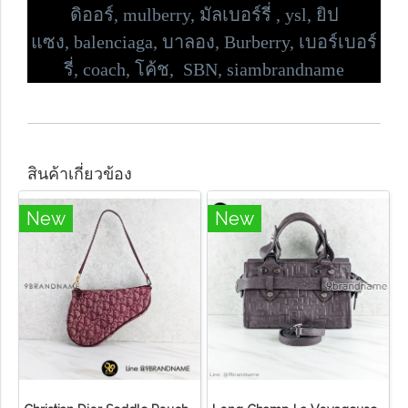
ดิออร์,
mulberry, มัลเบอร์รี่ , ysl, ยิป
แซง,
balenciaga, บาลอง, Burberry, เบอร์เบอร์
รี่,
coach, โค้ช, SBN, siambrandname
สินค้าเกี่ยวข้อง
New
New