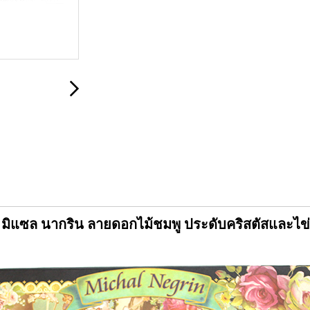
มิแซล นากริน ลายดอกไม้ชมพู ประดับคริสตัสและไข่ม