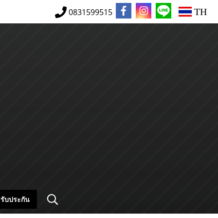
TH
0831599515
รับประกัน