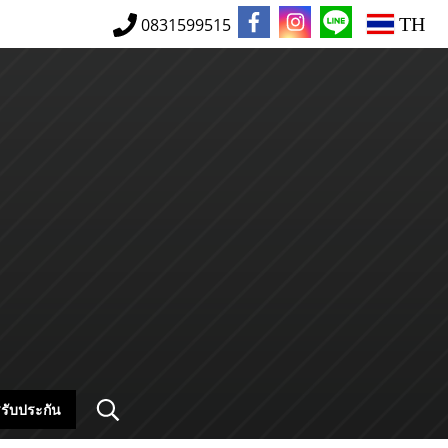
TH
0831599515
รับประกัน