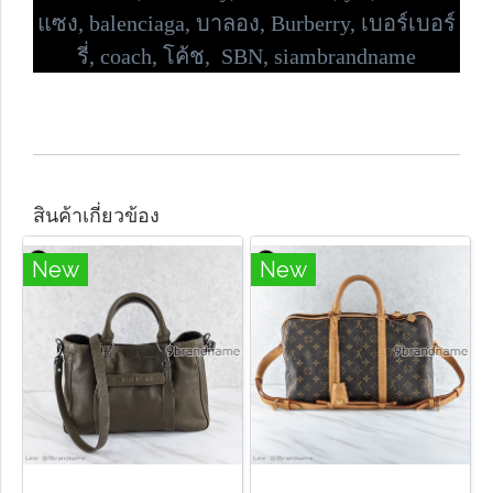
แซง,
balenciaga, บาลอง, Burberry, เบอร์เบอร์
รี่,
coach, โค้ช, SBN, siambrandname
สินค้าเกี่ยวข้อง
New
New