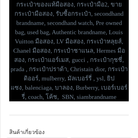
กระเป๋าของแท้มือสอง, กระเป๋ามือ2, ขาย
กระเป๋ามือสอง, รับซื้อกระเป๋า,
secondhand
brandname, secondhand watch, Pre owned
bag,
used bag, Authentic brandname, Louis
Vuitton มือสอง, LV มือสอง, กระเป๋าหลุยส์,
Chanel มือสอง, กระเป๋าชาแนล, Hermes มือ
สอง, กระเป๋าแอร์เมส, gucci , กระเป๋ากุชชี่,
prada , กระเป๋าปราด้า,
Christain dior, กระเป๋า
ดิออร์,
mulberry, มัลเบอร์รี่ , ysl, ยิป
แซง,
balenciaga, บาลอง, Burberry, เบอร์เบอร์
รี่,
coach, โค้ช, SBN, siambrandname
สินค้าเกี่ยวข้อง