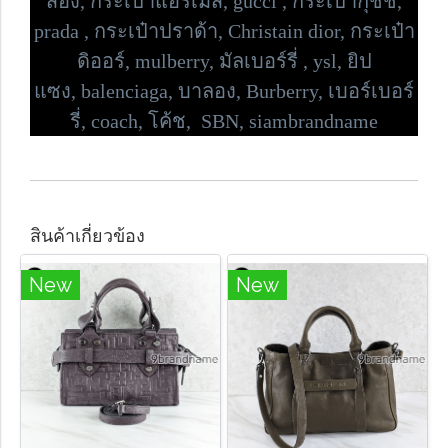
สอง, กระเป๋าแอร์เมส, gucci , กระเป๋ากุชชี่,
prada , กระเป๋าปราด้า,
Christain dior, กระเป๋า
ดิออร์,
mulberry, มัลเบอร์รี่ , ysl, ยิป
แซง,
balenciaga, บาลอง, Burberry, เบอร์เบอร์
รี่,
coach, โค้ช, SBN, siambrandname
สินค้าเกี่ยวข้อง
New
New