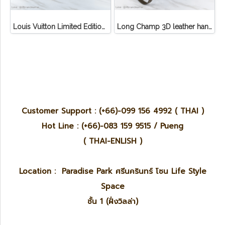
Louis Vuitton Limited Edition Monogram Canvas Sofia Coppola SC Bag
Long Champ 3D leather handbag
Customer Support : (+66)-099 156 4992 ( THAI )
Hot Line : (+66)-083 159 9515 / Pueng
( THAI-ENLISH )
Location : Paradise Park ศรีนครินทร์ โซน Life Style
Space
ชั้น 1 (ฝั่งวิลล่า)