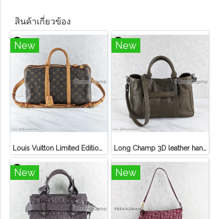
สินค้าเกี่ยวข้อง
New
New
Louis Vuitton Limited Edition Monogram Canvas Sofia Coppola SC Bag
Long Champ 3D leather handbag
New
New