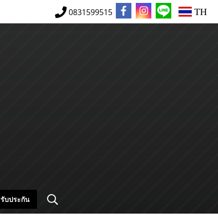
TH
0831599515
รับประกัน