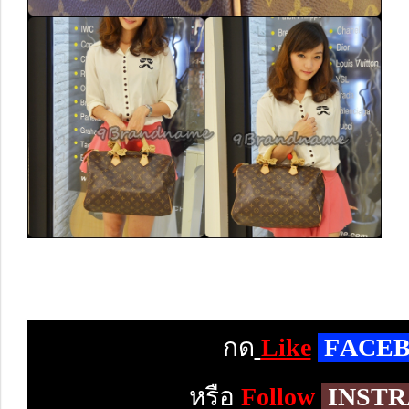
กด
Like
F
ACE
หรือ
Follow
INST