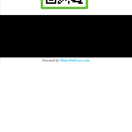
All Product are authentic and pre-owned.
And
All Photo in this website were taken by
9Brandname's Team.
Powered by
MakeWebEasy.com