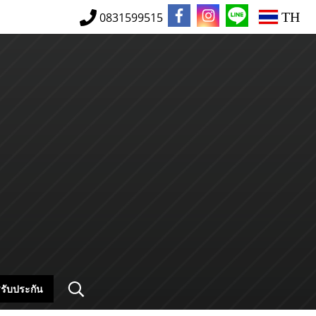
TH
0831599515
รับประกัน