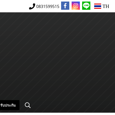
TH
0831599515
รับประกัน