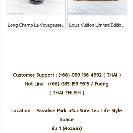
Long Champ La Voyageuse Bag Leather
Louis Vuitton Limited Edition Monogram Canvas Sofia Coppola SC Bag
Customer Support : (+66)-099 156 4992 ( THAI )
Hot Line : (+66)-083 159 9515 / Pueng
( THAI-ENLISH )
Location : Paradise Park ศรีนครินทร์ โซน Life Style
Space
ชั้น 1 (ฝั่งวิลล่า)