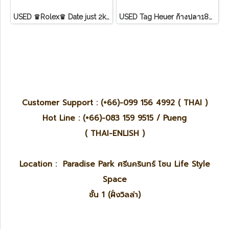
USED ♛Rolex♛ Date just​ 2k​ หน้าขาว​ หลัก​เพชร​/โรมัน ขอบเพชรหนามเตย​ บานพับเก่า​ สายจูบิลี่
U​S​E​D​ T​ag Heuer ก้างปลา18K ขอบทอง หน้า ครีม
Customer Support : (+66)-099 156 4992 ( THAI )
Hot Line : (+66)-083 159 9515 / Pueng
( THAI-ENLISH )
Location : Paradise Park ศรีนครินทร์ โซน Life Style
Space
ชั้น 1 (ฝั่งวิลล่า)