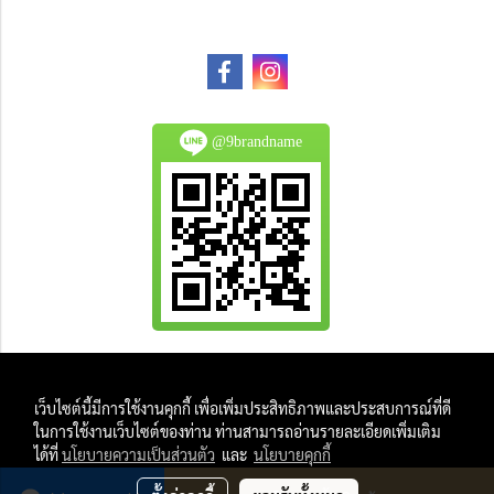
@9brandname
All Product are authentic and pre-owned.
เว็บไซต์นี้มีการใช้งานคุกกี้ เพื่อเพิ่มประสิทธิภาพและประสบการณ์ที่ดี
And
ในการใช้งานเว็บไซต์ของท่าน ท่านสามารถอ่านรายละเอียดเพิ่มเติม
All Photo in this website were taken by
ได้ที่
นโยบายความเป็นส่วนตัว
และ
นโยบายคุกกี้
9Brandname's Team.