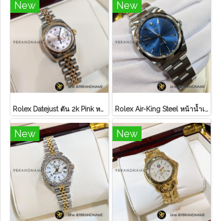
New
New
Rolex Datejust ตัน 2k Pink หลักโรมันสายจูบิลี่ Lady ไม่มี อปก
Rolex Air-King Steel หน้าน้ำเงิน หลักขีดสภาพดี
New
New