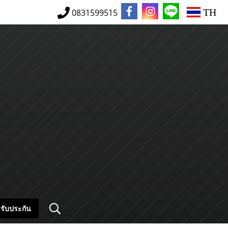
TH
0831599515
รับประกัน