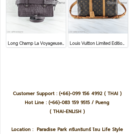
Long Champ La Voyageuse Bag Leather
Louis Vuitton Limited Edition Monogram Canvas Sofia Coppola SC Bag
Customer Support : (+66)-099 156 4992 ( THAI )
Hot Line : (+66)-083 159 9515 / Pueng
( THAI-ENLISH )
Location : Paradise Park ศรีนครินทร์ โซน Life Style