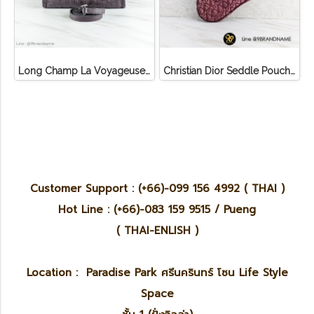
Long Champ La Voyageuse Bag Leather
Christian Dior Seddle Pouch Accessory Hand Bag
Customer Support : (+66)-099 156 4992 ( THAI )
Hot Line : (+66)-083 159 9515 / Pueng
( THAI-ENLISH )
Location : Paradise Park ศรีนครินทร์ โซน Life Style
Space