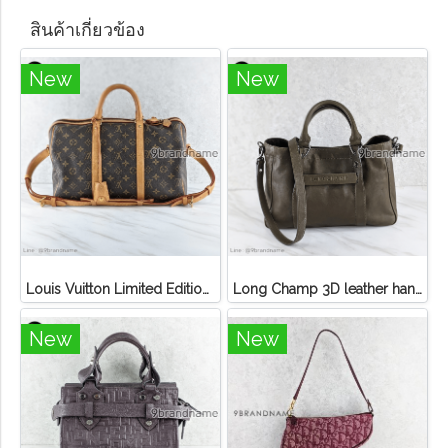
สินค้าเกี่ยวข้อง
New
New
Louis Vuitton Limited Edition Monogram Canvas Sofia Coppola SC Bag
Long Champ 3D leather handbag
New
New