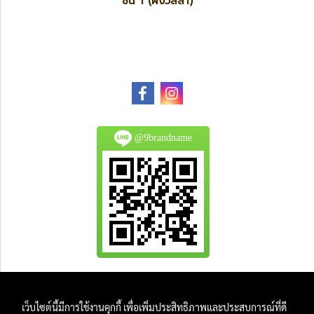
ชั้น 1 (ฝั่งวิลล่า)
@9brandname
All Product are authentic and pre-owned.
เว็บไซต์นี้มีการใช้งานคุกกี้ เพื่อเพิ่มประสิทธิภาพและประสบการณ์ที่ดี
And