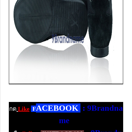
ACEBOOK
:
9Brandna
กด
Like
F
me