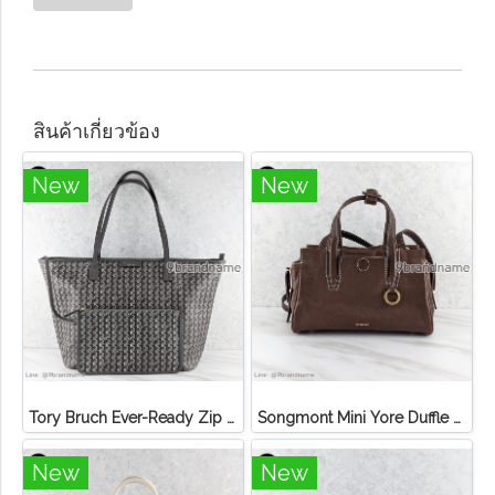
สินค้าเกี่ยวข้อง
New
New
Tory Bruch Ever-Ready Zip Tote Winter Zinc Canvas
Songmont Mini Yore Duffle Bag Sandal
New
New