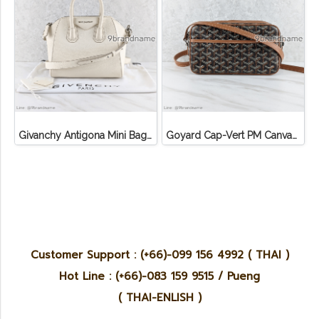
Givanchy Antigona Mini Bag Off White SHW Goat Leather
Goyard Cap-Vert PM Canvas Black Tan
Customer Support : (+66)-099 156 4992 ( THAI )
Hot Line : (+66)-083 159 9515 / Pueng
( THAI-ENLISH )