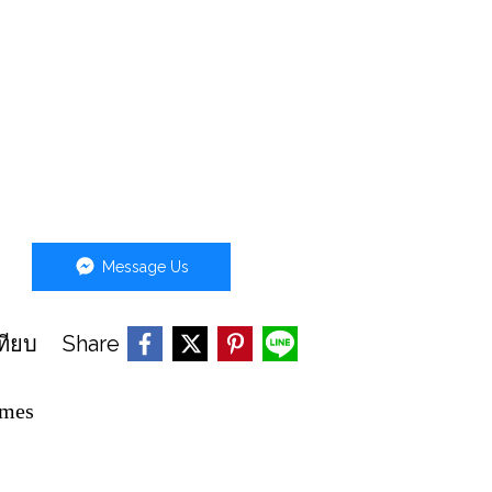
Message Us
Share
ทียบ
mes